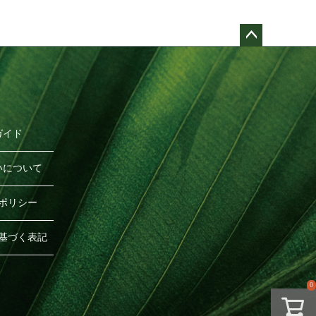
ペー
ジト
ップ
へ
ガイド
いについて
ポリシー
基づく表記
0