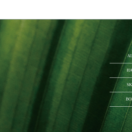
A
HA
SK
BO