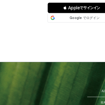
 Appleでサインイン
A
HA