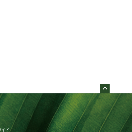
ペー
ジト
ップ
へ
ガイド