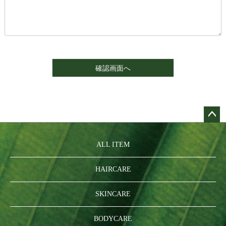
ペー
ジト
ALL ITEM
ップ
へ
HAIRCARE
SKINCARE
BODYCARE